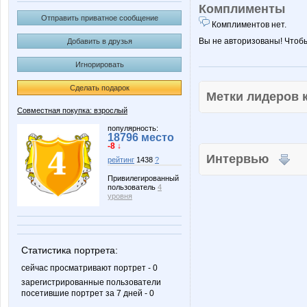
Комплименты
Отправить приватное сообщение
Комплиментов нет.
Вы не авторизованы! Чтоб
Добавить в друзья
Игнорировать
Сделать подарок
Метки лидеров
Совместная покупка: взрослый
популярность:
18796 место
-8 ↓
Интервью
рейтинг
1438
?
Привилегированный
пользователь
4
уровня
Статистика портрета:
сейчас просматривают портрет - 0
зарегистрированные пользователи
посетившие портрет за 7 дней - 0